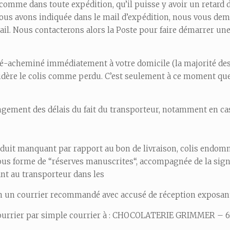
t, comme dans toute expédition, qu’il puisse y avoir un retard 
 vous avons indiquée dans le mail d’expédition, nous vous de
l. Nous contacterons alors la Poste pour faire démarrer une
a ré-acheminé immédiatement à votre domicile (la majorité des 
considère le colis comme perdu. C’est seulement à ce moment 
ngement des délais du fait du transporteur, notamment en cas
produit manquant par rapport au bon de livraison, colis end
sous forme de “réserves manuscrites“, accompagnée de la sig
nt au transporteur dans les
son un courrier recommandé avec accusé de réception exposant
courrier par simple courrier à : CHOCOLATERIE GRIMMER – 