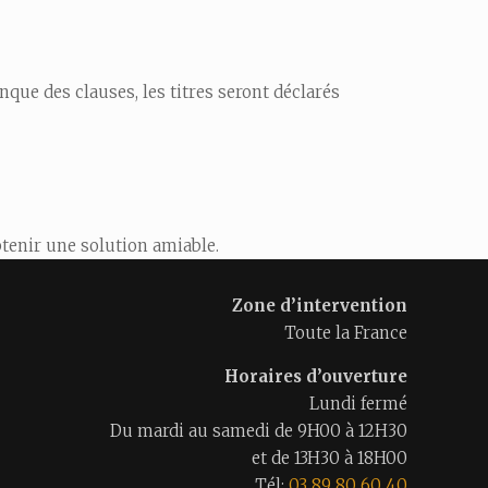
onque des clauses, les titres seront déclarés
tenir une solution amiable.
Zone d’intervention
Toute la France
Horaires d’ouverture
Lundi fermé
Du mardi au samedi de 9H00 à 12H30
et de 13H30 à 18H00
Tél:
03 89 80 60 40