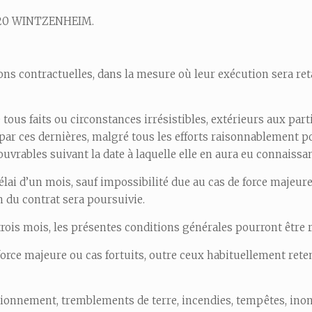
8920 WINTZENHEIM.
tions contractuelles, dans la mesure où leur exécution sera re
ous faits ou circonstances irrésistibles, extérieurs aux parti
ar ces dernières, malgré tous les efforts raisonnablement pos
ouvrables suivant la date à laquelle elle en aura eu connaissa
élai d’un mois, sauf impossibilité due au cas de force majeur
n du contrat sera poursuivie.
rois mois, les présentes conditions générales pourront être ré
orce majeure ou cas fortuits, outre ceux habituellement rete
onnement, tremblements de terre, incendies, tempêtes, inonda