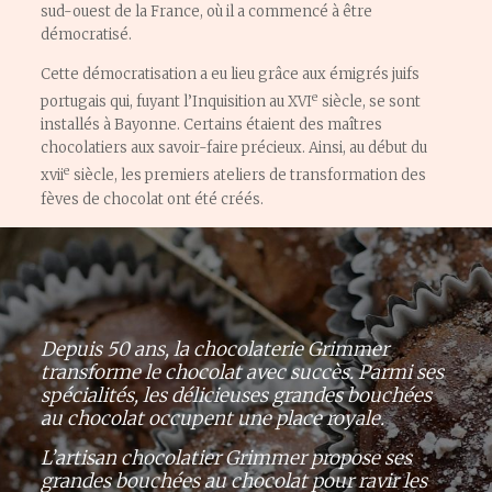
sud-ouest de la France, où il a commencé à être
démocratisé.
Cette démocratisation a eu lieu grâce aux émigrés juifs
e
portugais qui, fuyant l’Inquisition au XVI
siècle, se sont
installés à Bayonne. Certains étaient des maîtres
chocolatiers aux savoir-faire précieux. Ainsi, au début du
e
xvii
siècle, les premiers ateliers de transformation des
fèves de chocolat ont été créés.
Depuis 50 ans, la chocolaterie Grimmer
transforme
le chocolat
avec succès. Parmi ses
spécialités, les délicieuses grandes bouchées
au chocolat occupent une place royale.
L’artisan chocolatier Grimmer propose ses
grandes bouchées au chocolat pour ravir les